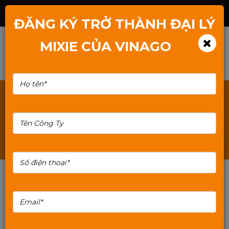
Hotline: 1800.2345.80
ĐĂNG KÝ TRỞ THÀNH ĐẠI LÝ
MIXIE CỦA VINAGO
TÌM KIẾM: MIXIE-H81