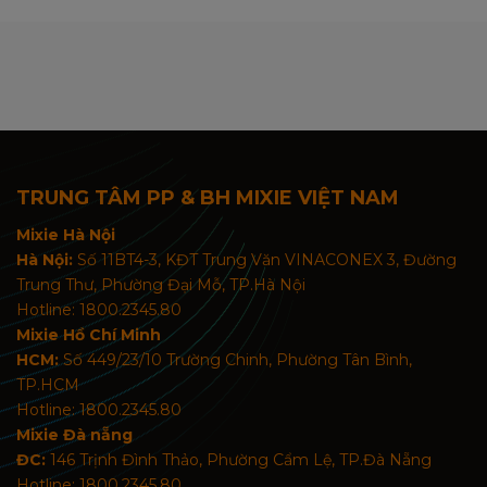
TRUNG TÂM PP & BH MIXIE VIỆT NAM
Mixie Hà Nội
Hà Nội:
Số 11BT4-3, KĐT Trung Văn VINACONEX 3, Đường
Trung Thư, Phường Đại Mỗ, TP.Hà Nội
Hotline: 1800.2345.80
Mixie Hồ Chí Minh
HCM:
Số 449/23/10 Trường Chinh, Phường Tân Bình,
TP.HCM
Hotline: 1800.2345.80
Mixie Đà nẵng
ĐC:
146 Trịnh Đình Thảo, Phường Cẩm Lệ, TP.Đà Nẵng
Hotline: 1800.2345.80