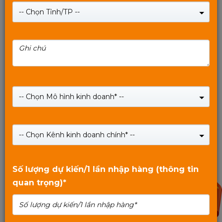
-- Chọn Tỉnh/TP --
Motherboard MIXIE H81 - Bảo hành 24 Tháng.
-- Chọn Mô hình kinh doanh* --
Giá:
1,620,000
₫
-- Chọn Kênh kinh doanh chính* --
SHOP NOW
0
trên
Số lượng dự kiến/1 lần nhập hàng (thông tin
5
quan trọng)*
90%