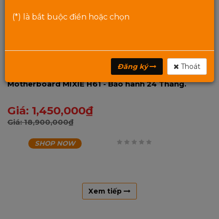
(*) là bắt buộc điền hoặc chọn
Đăng ký
Thoát
Motherboard MIXIE H61 - Bảo hành 24 Tháng.
Giá:
1,450,000
₫
Giá:
18,900,000
₫
SHOP NOW
0
trên
5
Xem tiếp