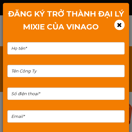
Hotline: 1800.2345.80
ĐĂNG KÝ TRỞ THÀNH ĐẠI LÝ
MIXIE CỦA VINAGO
TÌM KIẾM: RAM-MIXIE-PC-16GB-DDR4-2666HZ-CO-TAN-NHIET
100%