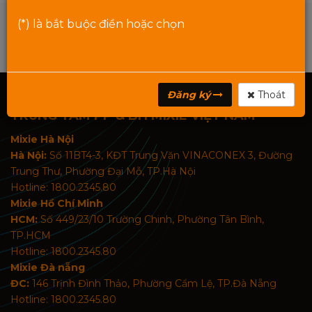
(*) là bắt buộc điền hoặc chọn
Đăng ký
Thoát
TRUNG TÂM PP & BH MIXIE VIỆT NAM
Mixie Hà Nội
Hà Nội:
Số 11BT4-3, KĐT Trung Văn VINACONEX 3, Đường
Trung Thư, Phường Đại Mỗ, TP.Hà Nội
Hotline: 1800.2345.80
Mixie Hồ Chí Minh
HCM:
Số 449/23/10 Trường Chinh, Phường Tân Bình,
TP.HCM
Hotline: 1800.2345.80
Mixie Đà nẵng
ĐC:
146 Trịnh Đình Thảo, Phường Cẩm Lệ, TP.Đà Nẵng
Hotline: 1800.2345.80