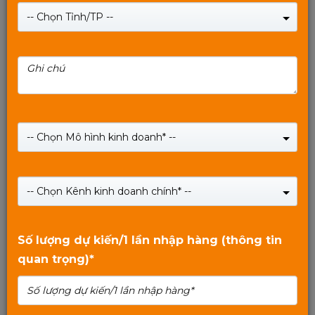
-- Chọn Tỉnh/TP --
Ram PC MIXIE DDR3 8G 1600Mhz, Chuẩn JEDEC,
Không tản, Bảo hành 36 tháng - 8GD31600-U
-- Chọn Mô hình kinh doanh* --
Giá:
610,000
₫
Giá:
990,000
₫
-- Chọn Kênh kinh doanh chính* --
SHOP NOW
0
trên
Số lượng dự kiến/1 lần nhập hàng (thông tin
5
quan trọng)*
Xem tiếp