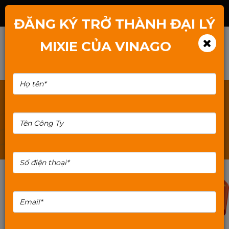
Hotline: 1800.2345.80
ĐĂNG KÝ TRỞ THÀNH ĐẠI LÝ
MIXIE CỦA VINAGO
TÌM KIẾM: RAM-PC-MIXIE-DDR3-8G
40%