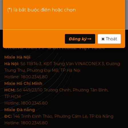
(*) là bắt buộc điền hoặc chọn
Đăng ký
Thoát
TRUNG TÂM PP & BH MIXIE VIỆT NAM
Mixie Hà Nội
Hà Nội:
Số 11BT4-3, KĐT Trung Văn VINACONEX 3, Đường
Trung Thư, Phường Đại Mỗ, TP.Hà Nội
Hotline: 1800.2345.80
Mixie Hồ Chí Minh
HCM:
Số 449/23/10 Trường Chinh, Phường Tân Bình,
TP.HCM
Hotline: 1800.2345.80
Mixie Đà nẵng
ĐC:
146 Trịnh Đình Thảo, Phường Cẩm Lệ, TP.Đà Nẵng
Hotline: 1800.2345.80