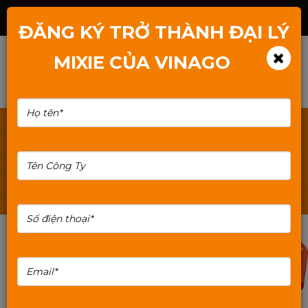
Hotline: 1800.2345.80
ĐĂNG KÝ TRỞ THÀNH ĐẠI LÝ
MIXIE CỦA VINAGO
TÌM KIẾM: MAIN-MAY-TINH-H110
10%