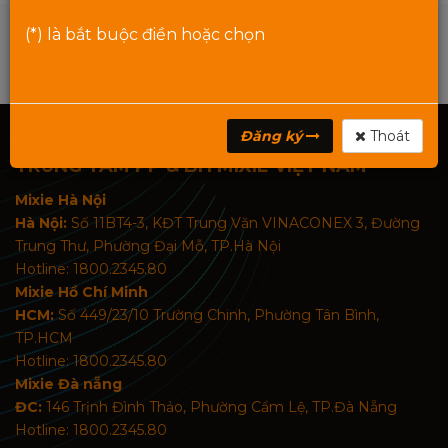
(*) là bắt buộc điền hoặc chọn
Đăng ký
Thoát
TRUNG TÂM PP & BH MIXIE VIỆT NAM
Mixie Hà Nội
Hà Nội:
Số 11BT4-3, KĐT Trung Văn VINACONEX 3, Đường
Trung Thư, Phường Đại Mỗ, TP.Hà Nội
Hotline: 1800.2345.80
Mixie Hồ Chí Minh
HCM:
Số 449/23/10 Trường Chinh, Phường Tân Bình,
TP.HCM
Hotline: 1800.2345.80
Mixie Đà nẵng
ĐC:
146 Trịnh Đình Thảo, Phường Cẩm Lệ, TP.Đà Nẵng
Hotline: 1800.2345.80