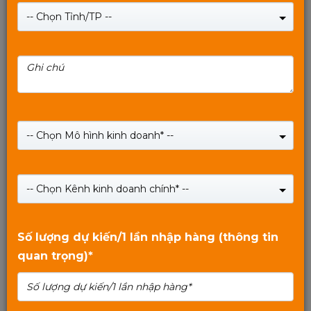
-- Chọn Tỉnh/TP --
Main Mother Board MIXIE H110 - BH Chính Hãng 2
Năm
-- Chọn Mô hình kinh doanh* --
Giá:
1,590,000
₫
Giá:
1,690,000
₫
-- Chọn Kênh kinh doanh chính* --
SHOP NOW
5
trên 5
Số lượng dự kiến/1 lần nhập hàng (thông tin
quan trọng)*
Xem tiếp