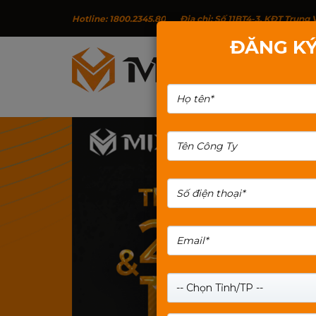
Hotline: 1800.2345.80
Địa chỉ: Số 11BT4-3, KĐT Trun
ĐĂNG KÝ
G
TÌM KIẾM: MIXIE-S5-PRO
-- Chọn Tỉnh/TP --