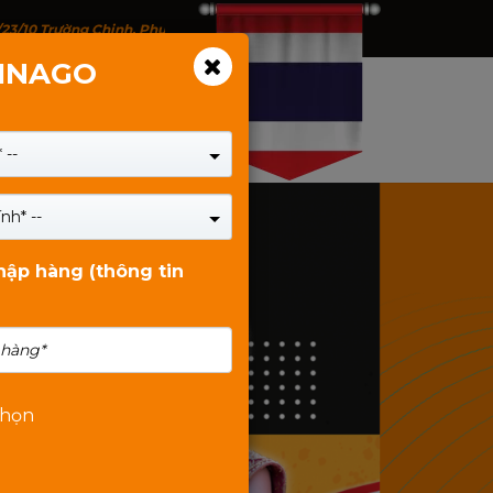
/23/10 Trường Chinh, Phường Tân Bình, TP.HCM - 146 Trịnh Đình Thảo, P
VINAGO
 --
nh* --
nhập hàng (thông tin
chọn