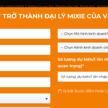
g Văn VINACONEX 3, Đường Trung Thư, Phường Đại Mỗ, TP.Hà Nội - Số 449
 TRỞ THÀNH ĐẠI LÝ MIXIE CỦA 
IỚI THIỆU
SẢN PHẨM
LIÊN HỆ
TIN TỨC
-- Chọn Mô hình kinh doanh*
-- Chọn Kênh kinh doanh chí
Số lượng dự kiến/1 lần 
quan trọng)*
(*) là bắt buộc điền hoặc 