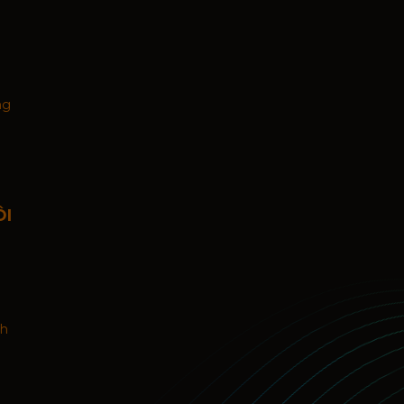
ng
ÔI
nh