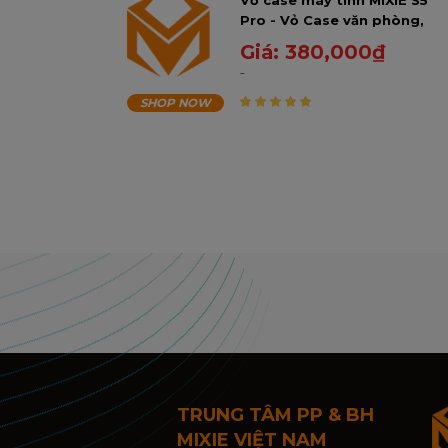
Vỏ case máy tính MIXIE S5
Pro - Vỏ Case văn phòng,
học sinh, sinh viên
Giá:
380,000
₫
SHOP NOW
5
trên 5
TRUNG TÂM PP & BH
MIXIE VIỆT NAM