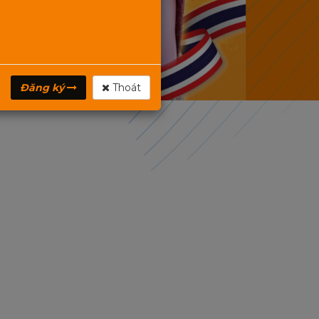
Đăng ký
Thoát