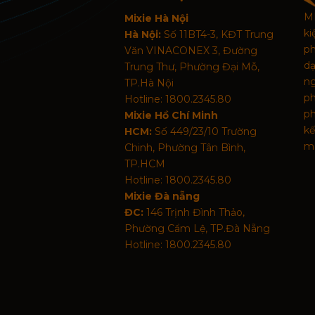
MI
Mixie Hà Nội
k
Hà Nội:
Số 11BT4-3, KĐT Trung
p
Văn VINACONEX 3, Đường
d
Trung Thư, Phường Đại Mỗ,
n
TP.Hà Nội
p
Hotline: 1800.2345.80
ph
Mixie Hồ Chí Minh
kế
HCM:
Số 449/23/10 Trường
mã
Chinh, Phường Tân Bình,
TP.HCM
Hotline: 1800.2345.80
Mixie Đà nẵng
ĐC:
146 Trịnh Đình Thảo,
Phường Cẩm Lệ, TP.Đà Nẵng
Hotline: 1800.2345.80