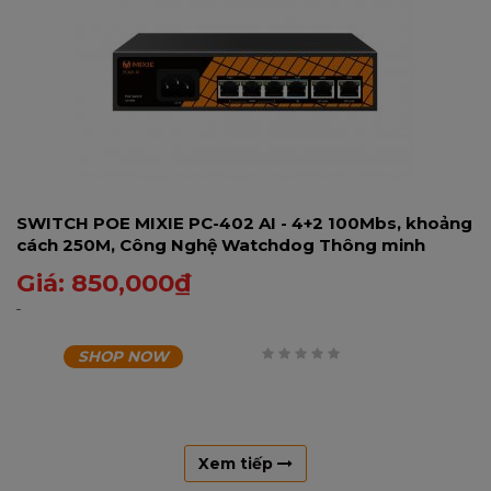
SWITCH POE MIXIE PC-402 AI - 4+2 100Mbs, khoảng
cách 250M, Công Nghệ Watchdog Thông minh
Giá:
850,000
₫
SHOP NOW
0
trên
5
Xem tiếp