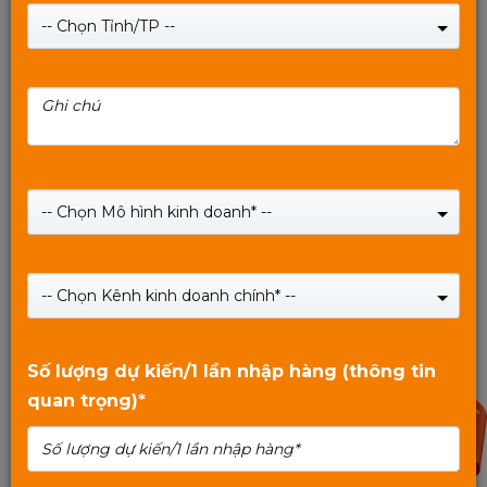
-- Chọn Tỉnh/TP --
SWITCH POE MIXIE PC-802 BT - 8 cổng LAN POE và
2 cổng Uplink, tốc độ 100Mbs, khoảng cách 250M,
-- Chọn Mô hình kinh doanh* --
Công Nghệ Watchdog, chống sét Thông minh.
Giá:
889,000
₫
-- Chọn Kênh kinh doanh chính* --
SHOP NOW
0
trên
Số lượng dự kiến/1 lần nhập hàng (thông tin
5
quan trọng)*
10%