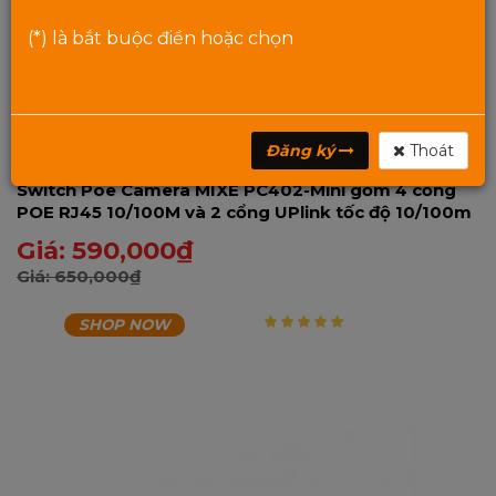
(*) là bắt buộc điền hoặc chọn
Đăng ký
Thoát
Switch Poe Camera MIXE PC402-Mini gồm 4 cổng
POE RJ45 10/100M và 2 cổng UPlink tốc độ 10/100m
Giá:
590,000
₫
Giá:
650,000
₫
SHOP NOW
5
trên 5