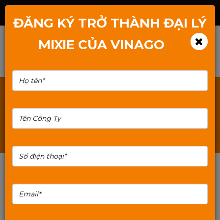
Hotline: 1800.2345.80
ĐĂNG KÝ TRỞ THÀNH ĐẠI LÝ
MIXIE CỦA VINAGO
TÌM KIẾM: SWITCH-POE