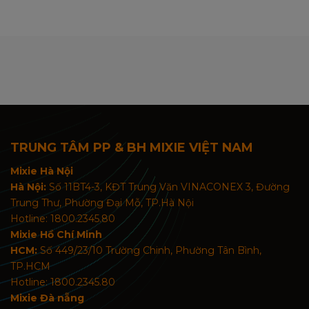
TRUNG TÂM PP & BH MIXIE VIỆT NAM
Mixie Hà Nội
Hà Nội:
Số 11BT4-3, KĐT Trung Văn VINACONEX 3, Đường
Trung Thư, Phường Đại Mỗ, TP.Hà Nội
Hotline: 1800.2345.80
Mixie Hồ Chí Minh
HCM:
Số 449/23/10 Trường Chinh, Phường Tân Bình,
TP.HCM
Hotline: 1800.2345.80
Mixie Đà nẵng