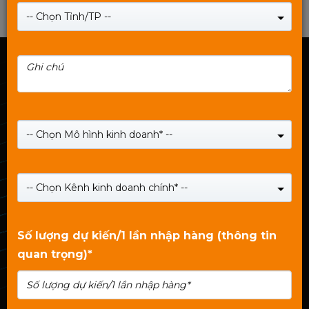
-- Chọn Tỉnh/TP --
TRUNG TÂM PP & BH MIXIE VIỆT NAM
Mixie Hà Nội
Hà Nội:
Số 11BT4-3, KĐT Trung Văn VINACONEX 3, Đường
-- Chọn Mô hình kinh doanh* --
Trung Thư, Phường Đại Mỗ, TP.Hà Nội
Hotline: 1800.2345.80
Mixie Hồ Chí Minh
HCM:
Số 449/23/10 Trường Chinh, Phường Tân Bình,
-- Chọn Kênh kinh doanh chính* --
TP.HCM
Hotline: 1800.2345.80
Mixie Đà nẵng
Số lượng dự kiến/1 lần nhập hàng (thông tin
ĐC:
146 Trịnh Đình Thảo, Phường Cẩm Lệ, TP.Đà Nẵng
quan trọng)*
Hotline: 1800.2345.80