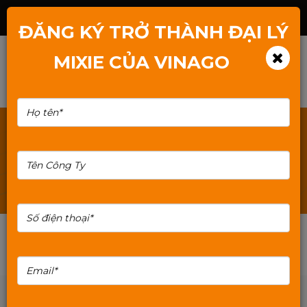
Hotline: 1800.2345.80
ĐĂNG KÝ TRỞ THÀNH ĐẠI LÝ
MIXIE CỦA VINAGO
TÌM KIẾM: TAI-NGHE-71