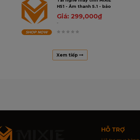
Tai nghe máy tính MIXIE
H51 - Âm thanh 5.1 - bảo
hành 12 tháng.
Giá:
299,000
₫
SHOP NOW
0
trên
5
Xem tiếp
HỖ TRỢ