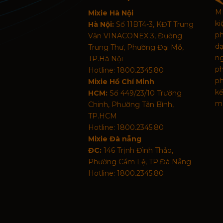
MI
Mixie Hà Nội
k
Hà Nội:
Số 11BT4-3, KĐT Trung
p
Văn VINACONEX 3, Đường
d
Trung Thư, Phường Đại Mỗ,
n
TP.Hà Nội
p
Hotline: 1800.2345.80
ph
Mixie Hồ Chí Minh
kế
HCM:
Số 449/23/10 Trường
mã
Chinh, Phường Tân Bình,
TP.HCM
Hotline: 1800.2345.80
Mixie Đà nẵng
ĐC:
146 Trịnh Đình Thảo,
Phường Cẩm Lệ, TP.Đà Nẵng
Hotline: 1800.2345.80