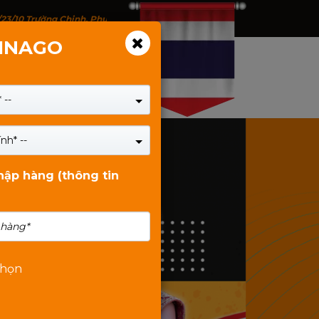
/23/10 Trường Chinh, Phường Tân Bình, TP.HCM - 146 Trịnh Đình Thảo, P
VINAGO
 --
nh* --
nhập hàng (thông tin
chọn