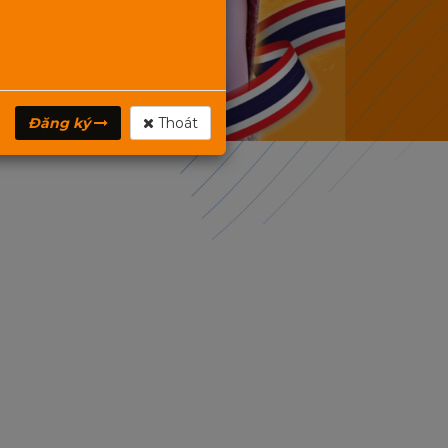
Đăng ký
Thoát