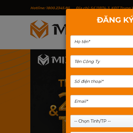
Hotline: 1800.2345.80
Địa chỉ: Số 11BT4-3, KĐT Trun
ĐĂNG KÝ
G
TÌM KIẾM: TAI-NGHE-GAMING
-- Chọn Tỉnh/TP --