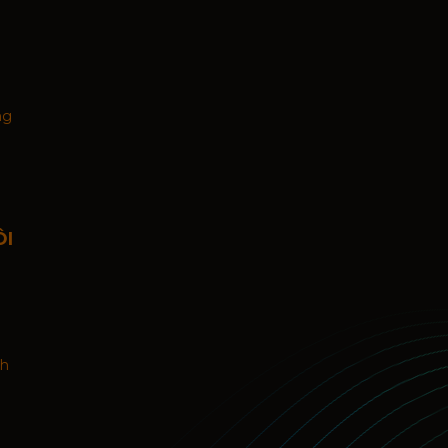
ng
ÔI
nh