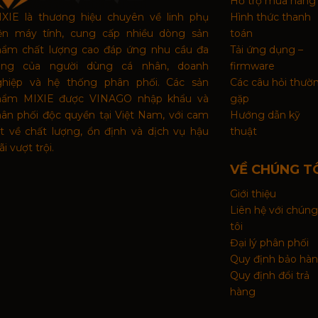
Hỗ trợ mua hàng
XIE là thương hiệu chuyên về linh phụ
Hình thức thanh
iện máy tính, cung cấp nhiều dòng sản
toán
hẩm chất lượng cao đáp ứng nhu cầu đa
Tải ứng dụng –
ạng của người dùng cá nhân, doanh
firmware
ghiệp và hệ thống phân phối. Các sản
Các câu hỏi thườ
hẩm MIXIE được VINAGO nhập khẩu và
gặp
ân phối độc quyền tại Việt Nam, với cam
Hướng dẫn kỹ
t về chất lượng, ổn định và dịch vụ hậu
thuật
i vượt trội.
VỀ CHÚNG T
Giới thiệu
Liên hệ với chúng
tôi
Đại lý phân phối
Quy định bảo hà
Quy định đổi trả
hàng