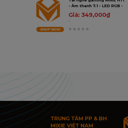
Tai nghe gaming MIXIE H71
- Âm thanh 7.1 - LED RGB -
Kết Nối USB
Giá:
349,000
₫
SHOP NOW
0
trên
5
TRUNG TÂM PP & BH
MIXIE VIỆT NAM