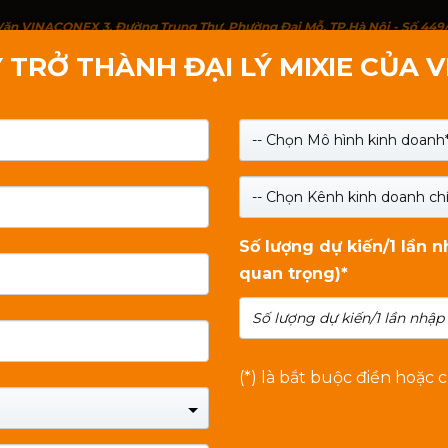
g Văn VINACONEX 3, Đường Trung Thư, Phường Đại Mỗ, TP.Hà Nội - Số 449
 TRỞ THÀNH ĐẠI LÝ MIXIE CỦA 
IỚI THIỆU
SẢN PHẨM
LIÊN HỆ
TIN TỨC
-- Chọn Mô hình kinh doanh*
-- Chọn Kênh kinh doanh chí
Số lượng dự kiến/1 lần 
quan trọng)*
(*) là bắt buộc điền hoặc 