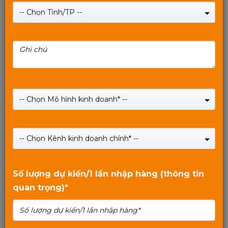
-- Chọn Tỉnh/TP --
Tai nghe gaming MIXIE H71 - Âm thanh 7.1 - LED RGB
- Kết Nối USB
-- Chọn Mô hình kinh doanh* --
Giá:
349,000
₫
-- Chọn Kênh kinh doanh chính* --
SHOP NOW
0
trên
Số lượng dự kiến/1 lần nhập hàng (thông tin
5
quan trọng)*