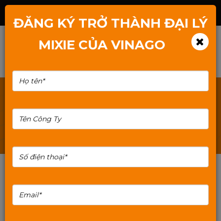
Hotline: 1800.2345.80
ĐĂNG KÝ TRỞ THÀNH ĐẠI LÝ
MIXIE CỦA VINAGO
TÌM KIẾM: TAI-NGHE-MAY-TINH