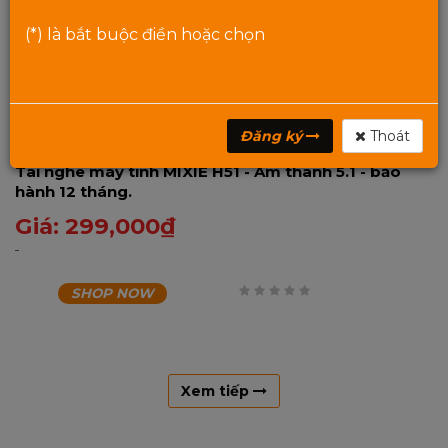
(*) là bắt buộc điền hoặc chọn
Đăng ký
Thoát
Tai nghe máy tính MIXIE H51 - Âm thanh 5.1 - bảo
hành 12 tháng.
Giá:
299,000
₫
SHOP NOW
0
trên
5
Xem tiếp