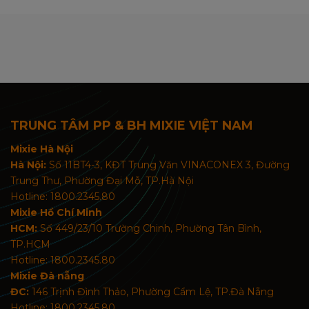
TRUNG TÂM PP & BH MIXIE VIỆT NAM
Mixie Hà Nội
Hà Nội:
Số 11BT4-3, KĐT Trung Văn VINACONEX 3, Đường
Trung Thư, Phường Đại Mỗ, TP.Hà Nội
Hotline: 1800.2345.80
Mixie Hồ Chí Minh
HCM:
Số 449/23/10 Trường Chinh, Phường Tân Bình,
TP.HCM
Hotline: 1800.2345.80
Mixie Đà nẵng
ĐC:
146 Trịnh Đình Thảo, Phường Cẩm Lệ, TP.Đà Nẵng
Hotline: 1800.2345.80