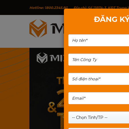
Hotline: 1800.2345.80
Địa chỉ: Số 11BT4-3, KĐT Trun
ĐĂNG KÝ
G
TÌM KIẾM: THE-NHO-MIXIE-64G
-- Chọn Tỉnh/TP --