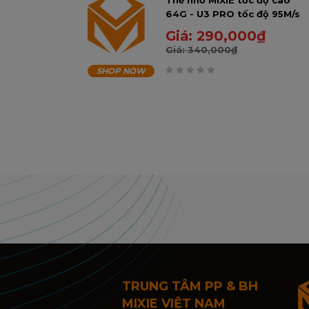
Thẻ nhớ MIXIE tốc độ cao
64G - U3 PRO tốc độ 95M/s
bảo hành 3 năm
Giá:
290,000
₫
Giá:
340,000
₫
SHOP NOW
0
trên
5
TRUNG TÂM PP & BH
MIXIE VIỆT NAM