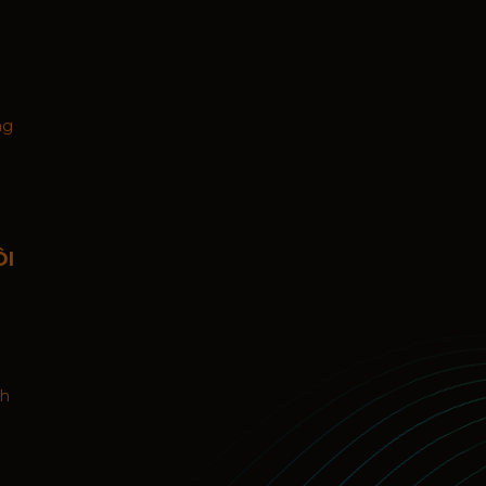
ng
ÔI
nh