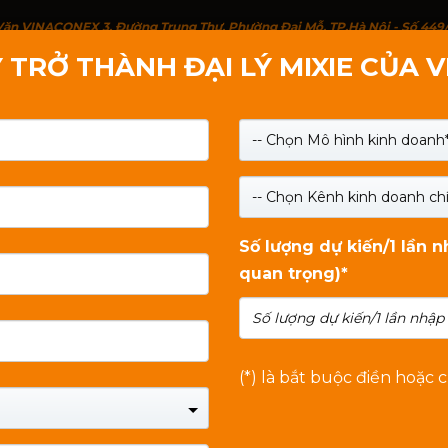
g Văn VINACONEX 3, Đường Trung Thư, Phường Đại Mỗ, TP.Hà Nội - Số 449
 TRỞ THÀNH ĐẠI LÝ MIXIE CỦA 
IỚI THIỆU
SẢN PHẨM
LIÊN HỆ
TIN TỨC
-- Chọn Mô hình kinh doanh*
-- Chọn Kênh kinh doanh chí
Số lượng dự kiến/1 lần 
quan trọng)*
(*) là bắt buộc điền hoặc 