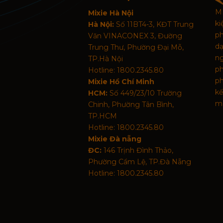
MI
Mixie Hà Nội
k
Hà Nội:
Số 11BT4-3, KĐT Trung
p
Văn VINACONEX 3, Đường
d
Trung Thư, Phường Đại Mỗ,
n
TP.Hà Nội
p
Hotline: 1800.2345.80
ph
Mixie Hồ Chí Minh
kế
HCM:
Số 449/23/10 Trường
mã
Chinh, Phường Tân Bình,
TP.HCM
Hotline: 1800.2345.80
Mixie Đà nẵng
ĐC:
146 Trịnh Đình Thảo,
Phường Cẩm Lệ, TP.Đà Nẵng
Hotline: 1800.2345.80