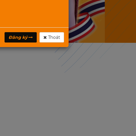
Đăng ký
Thoát