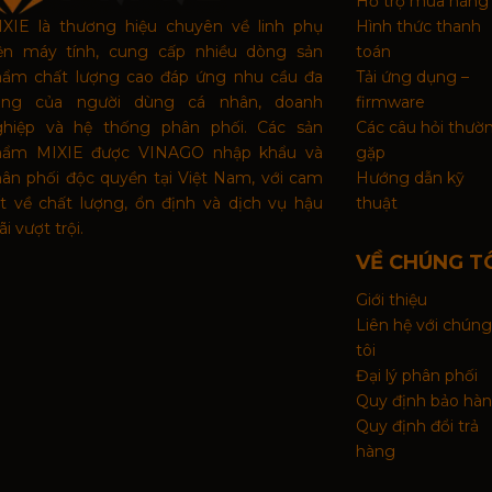
Hỗ trợ mua hàng
XIE là thương hiệu chuyên về linh phụ
Hình thức thanh
iện máy tính, cung cấp nhiều dòng sản
toán
hẩm chất lượng cao đáp ứng nhu cầu đa
Tải ứng dụng –
ạng của người dùng cá nhân, doanh
firmware
ghiệp và hệ thống phân phối. Các sản
Các câu hỏi thườ
hẩm MIXIE được VINAGO nhập khẩu và
gặp
ân phối độc quyền tại Việt Nam, với cam
Hướng dẫn kỹ
t về chất lượng, ổn định và dịch vụ hậu
thuật
i vượt trội.
VỀ CHÚNG T
Giới thiệu
Liên hệ với chúng
tôi
Đại lý phân phối
Quy định bảo hà
Quy định đổi trả
hàng