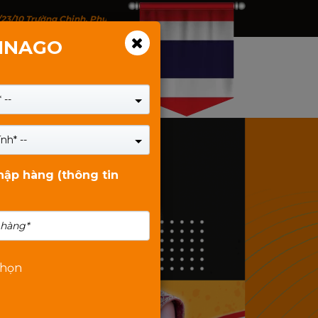
/23/10 Trường Chinh, Phường Tân Bình, TP.HCM - 146 Trịnh Đình Thảo, P
VINAGO
 --
nh* --
nhập hàng (thông tin
chọn