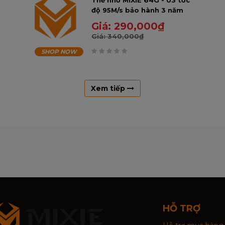
Thẻ nhớ MIXIE 64G - U3 tốc
độ 95M/s bảo hành 3 năm
Giá:
290,000
₫
Giá:
340,000
₫
SHOP NOW
0
trên
5
Xem tiếp
HỖ TRỢ