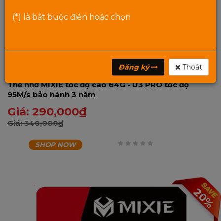
(*) là bắt buộc điền hoặc chọn
Đăng ký
Thoát
Thẻ nhớ MIXIE tốc độ cao 64G - U3 PRO tốc độ
95M/s bảo hành 3 năm
Giá:
290,000
₫
Giá:
340,000
₫
SHOP NOW
0
trên
5
20%