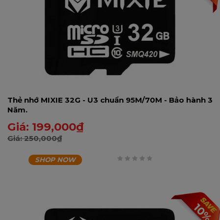
Thẻ nhớ MIXIE 32G - U3 chuẩn 95M/70M - Bảo hành 3
Năm.
Giá:
199,000
₫
Giá:
250,000
₫
SHOP NOW
0
trên
5
10%