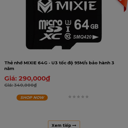
Thẻ nhớ MIXIE 64G - U3 tốc độ 95M/s bảo hành 3
năm
Giá:
290,000
₫
Giá:
340,000
₫
SHOP NOW
0
trên
5
Xem tiếp