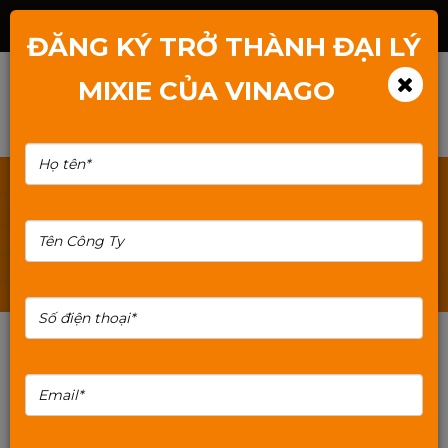
Hotline: 1800.2345.80
ĐĂNG KÝ TRỞ THÀNH ĐẠI LÝ
MIXIE CỦA VINAGO
TÌM KIẾM: THE-NHO-MIXIE