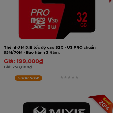
Thẻ nhớ MIXIE tốc độ cao 32G - U3 PRO chuẩn
95M/70M - Bảo hành 3 Năm.
Giá:
199,000
₫
Giá:
250,000
₫
SHOP NOW
0
trên
5
20%