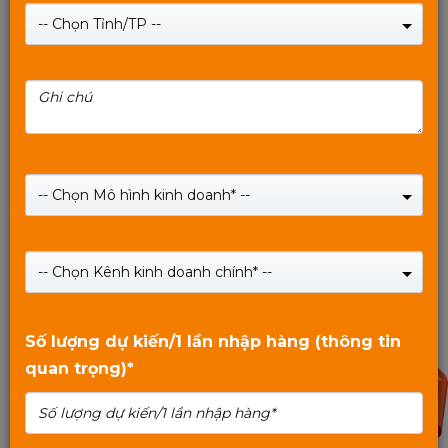
-- Chọn Tỉnh/TP --
Thẻ nhớ Mixie 128GB U3 Micro TF tốc độ cao
-- Chọn Mô hình kinh doanh* --
Giá:
489,000
₫
-- Chọn Kênh kinh doanh chính* --
SHOP NOW
0
trên
Số lượng dự kiến/1 lần nhập hàng (thông tin
5
quan trọng)*
10%