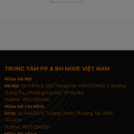
TRUNG TÂM PP & BH MIXIE VIỆT NAM
Mixie Hà Nội
Hà Nội:
Số 11BT4-3, KĐT Trung Văn VINACONEX 3, Đường
Trung Thư, Phường Đại Mỗ, TP.Hà Nội
Hotline: 1800.2345.80
Mixie Hồ Chí Minh
HCM:
Số 449/23/10 Trường Chinh, Phường Tân Bình,
TP.HCM
Hotline: 1800.2345.80