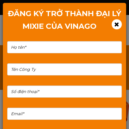
Hotline: 1800.2345.80
ĐĂNG KÝ TRỞ THÀNH ĐẠI LÝ
MIXIE CỦA VINAGO
TÌM KIẾM: THE-NHO-SAMSUNG
10%