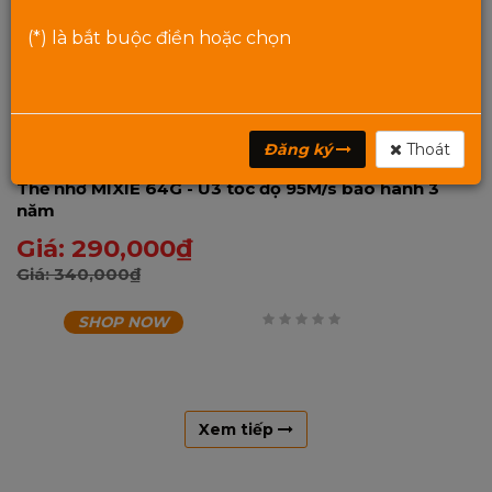
(*) là bắt buộc điền hoặc chọn
Đăng ký
Thoát
Thẻ nhớ MIXIE 64G - U3 tốc độ 95M/s bảo hành 3
năm
Giá:
290,000
₫
Giá:
340,000
₫
SHOP NOW
0
trên
5
Xem tiếp