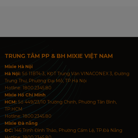
TRUNG TÂM PP & BH MIXIE VIỆT NAM
Mixie Hà Nội
Hà Nội:
Số 11BT4-3, KĐT Trung Văn VINACONEX 3, Đường
Trung Thư, Phường Đại Mỗ, TP.Hà Nội
Hotline: 1800.2345.80
Mixie Hồ Chí Minh
HCM:
Số 449/23/10 Trường Chinh, Phường Tân Bình,
TP.HCM
Hotline: 1800.2345.80
Mixie Đà nẵng
ĐC:
146 Trịnh Đình Thảo, Phường Cẩm Lệ, TP.Đà Nẵng
Hotline: 1800.2345.80