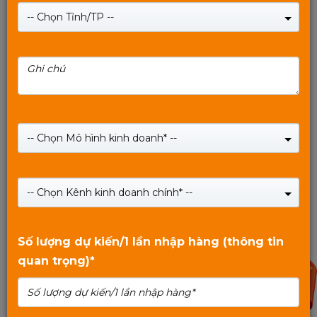
-- Chọn Tỉnh/TP --
Thẻ nhớ MIXIE tốc độ cao 64G - U3 PRO tốc độ
95M/s bảo hành 3 năm
-- Chọn Mô hình kinh doanh* --
Giá:
290,000
₫
Giá:
340,000
₫
-- Chọn Kênh kinh doanh chính* --
SHOP NOW
0
trên
Số lượng dự kiến/1 lần nhập hàng (thông tin
5
quan trọng)*
10%