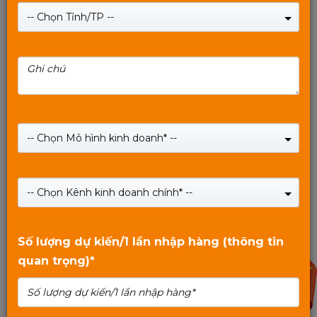
-- Chọn Tỉnh/TP --
Thẻ nhớ MIXIE tốc độ cao 32G - U3 PRO chuẩn
95M/70M - Bảo hành 3 Năm.
-- Chọn Mô hình kinh doanh* --
Giá:
199,000
₫
Giá:
250,000
₫
-- Chọn Kênh kinh doanh chính* --
SHOP NOW
0
trên
Số lượng dự kiến/1 lần nhập hàng (thông tin
5
quan trọng)*
20%