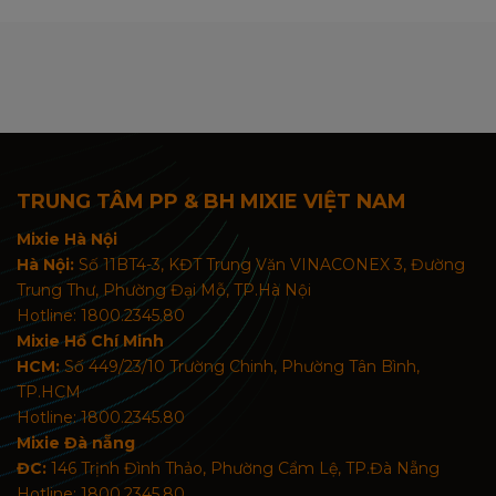
TRUNG TÂM PP & BH MIXIE VIỆT NAM
Mixie Hà Nội
Hà Nội:
Số 11BT4-3, KĐT Trung Văn VINACONEX 3, Đường
Trung Thư, Phường Đại Mỗ, TP.Hà Nội
Hotline: 1800.2345.80
Mixie Hồ Chí Minh
HCM:
Số 449/23/10 Trường Chinh, Phường Tân Bình,
TP.HCM
Hotline: 1800.2345.80
Mixie Đà nẵng
ĐC:
146 Trịnh Đình Thảo, Phường Cẩm Lệ, TP.Đà Nẵng
Hotline: 1800.2345.80