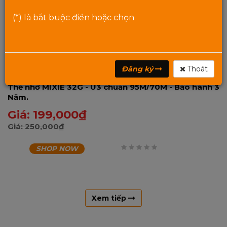
(*) là bắt buộc điền hoặc chọn
Đăng ký
Thoát
Thẻ nhớ MIXIE 32G - U3 chuẩn 95M/70M - Bảo hành 3
Năm.
Giá:
199,000
₫
Giá:
250,000
₫
SHOP NOW
0
trên
5
Xem tiếp