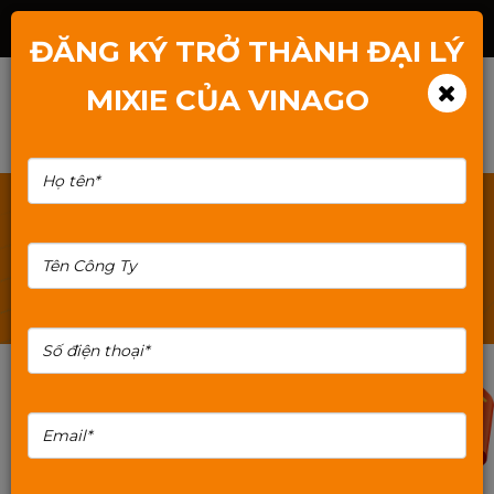
Hotline: 1800.2345.80
ĐĂNG KÝ TRỞ THÀNH ĐẠI LÝ
MIXIE CỦA VINAGO
TÌM KIẾM: THIET-BI-LUU-TRU
20%