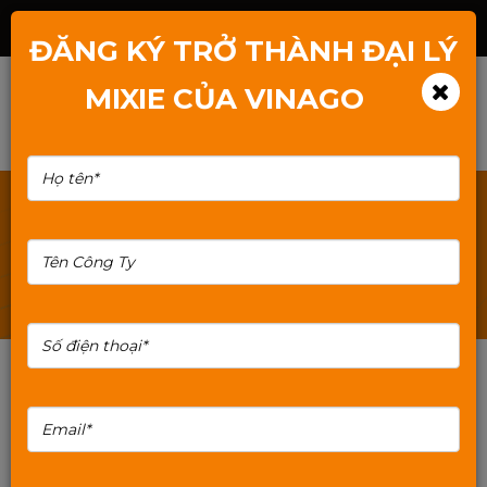
Hotline: 1800.2345.80
ĐĂNG KÝ TRỞ THÀNH ĐẠI LÝ
MIXIE CỦA VINAGO
TÌM KIẾM: VO-CASE-NEMO-28