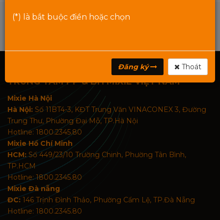
(*) là bắt buộc điền hoặc chọn
Đăng ký
Thoát
TRUNG TÂM PP & BH MIXIE VIỆT NAM
Mixie Hà Nội
Hà Nội:
Số 11BT4-3, KĐT Trung Văn VINACONEX 3, Đường
Trung Thư, Phường Đại Mỗ, TP.Hà Nội
Hotline: 1800.2345.80
Mixie Hồ Chí Minh
HCM:
Số 449/23/10 Trường Chinh, Phường Tân Bình,
TP.HCM
Hotline: 1800.2345.80
Mixie Đà nẵng
ĐC:
146 Trịnh Đình Thảo, Phường Cẩm Lệ, TP.Đà Nẵng
Hotline: 1800.2345.80