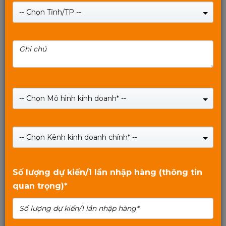
-- Chọn Tỉnh/TP --
VỎ CASE MÁY TÍNH VĂN PHÒNG/GAMING BỂ CÁ
TRONG SUỐT MIXIE NEMO 28 - MÀU TRẮNG
-- Chọn Mô hình kinh doanh* --
Giá:
790,000
₫
-- Chọn Kênh kinh doanh chính* --
SHOP NOW
5
trên 5
Số lượng dự kiến/1 lần nhập hàng (thông tin
quan trọng)*
Xem tiếp