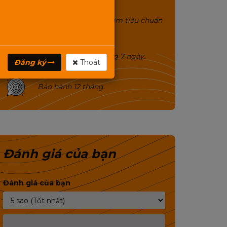
Công suất uy lực, chất âm tiêu chuẩn
hoàng gia.
Đổi trả miễn phí trong 7 ngày.
Đăng ký
Thoát
Bảo hành 12 tháng.
Đánh giá của bạn
Đánh giá của bạn