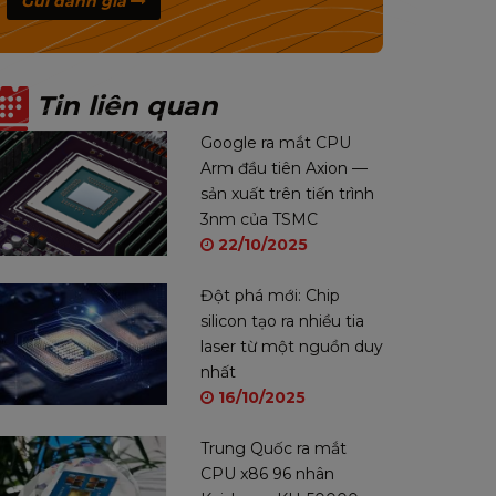
Gửi đánh giá
Tin liên quan
Google ra mắt CPU
Arm đầu tiên Axion —
sản xuất trên tiến trình
3nm của TSMC
22/10/2025
Đột phá mới: Chip
silicon tạo ra nhiều tia
laser từ một nguồn duy
nhất
16/10/2025
Trung Quốc ra mắt
CPU x86 96 nhân