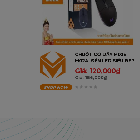
CHUỘT CÓ DÂY MIXIE
M02A, ĐÈN LED SIÊU ĐẸP-
BẢO HÀNH 12 THÁNG
Giá:
120,000
₫
Giá:
186,000
₫
SHOP NOW
0
trên
5