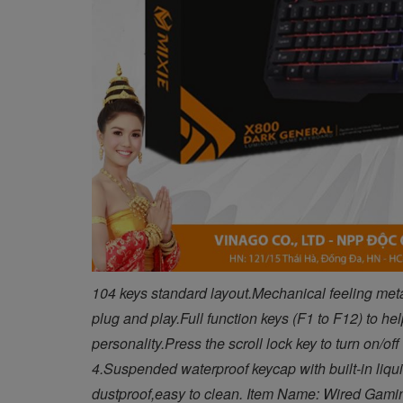
104 keys standard layout.Mechanical feeling me
plug and play.Full function keys (F1 to F12) to hel
personality.Press the scroll lock key to turn on/off
4.Suspended waterproof keycap with built-in liqui
dustproof,easy to clean. Item Name: Wired Gamin