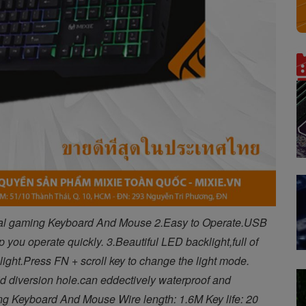
tal gaming Keyboard And Mouse 2.Easy to Operate.USB 
p you operate quickly. 3.Beautiful LED backlight,full of 
 light.Press FN + scroll key to change the light mode. 
d diversion hole.can eddectively waterproof and 
g Keyboard And Mouse Wire length: 1.6M Key life: 20 