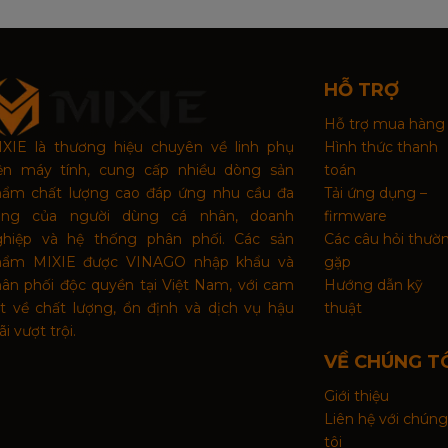
HỖ TRỢ
Hỗ trợ mua hàng
XIE là thương hiệu chuyên về linh phụ
Hình thức thanh
iện máy tính, cung cấp nhiều dòng sản
toán
hẩm chất lượng cao đáp ứng nhu cầu đa
Tải ứng dụng –
ạng của người dùng cá nhân, doanh
firmware
ghiệp và hệ thống phân phối. Các sản
Các câu hỏi thườ
hẩm MIXIE được VINAGO nhập khẩu và
gặp
ân phối độc quyền tại Việt Nam, với cam
Hướng dẫn kỹ
t về chất lượng, ổn định và dịch vụ hậu
thuật
 Máy Tính Chuyên Dụng Bán Chạy Số 01 Tại Thái
i vượt trội.
Quốc Tế🇹🇭
VỀ CHÚNG T
trên thị trường máy tính.
Giới thiệu
ành lập từ 2002, đây là công ty chuyên sản xuất
Liên hệ với chúng
 tại Thái Lan và Trung Quốc.
tôi