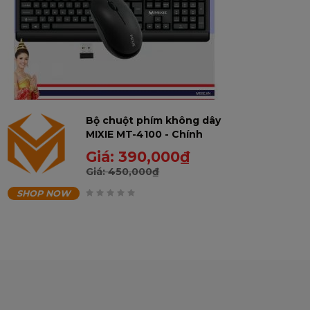
Bộ chuột phím không dây
MIXIE MT-4100 - Chính
hãng, bảo hành 12 tháng
Giá:
390,000
₫
Giá:
450,000
₫
SHOP NOW
0
trên
5