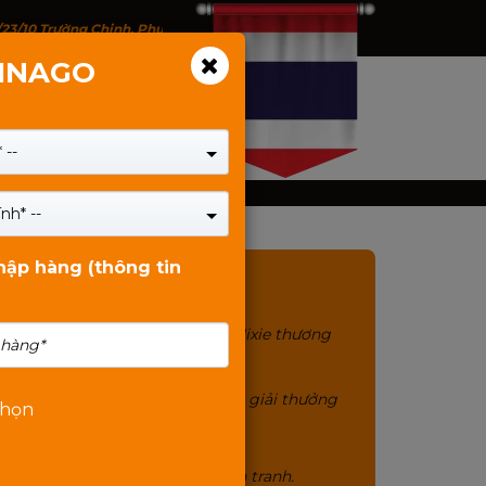
/23/10 Trường Chinh, Phường Tân Bình, TP.HCM - 146 Trịnh Đình Thảo, P
VINAGO
 --
nh* --
nhập hàng (thông tin
MIXIE
Sản phẩm chính hãng Mixie thương
hiệu gần 20 năm.
Chất lượng tuyệt đối 12 giải thưởng
chọn
quốc tế.
Cam kết giá bán cạnh tranh.