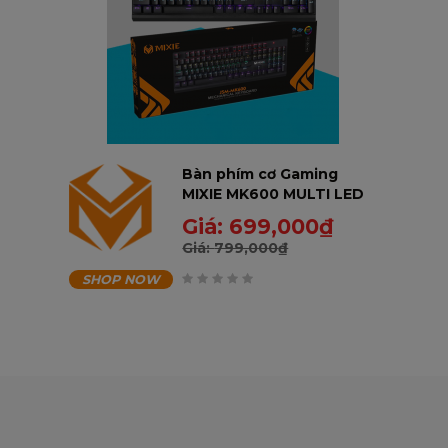
Bàn phím cơ Gaming
MIXIE MK600 MULTI LED
COLOR
Giá:
699,000
₫
Giá:
799,000
₫
SHOP NOW
0
trên
5