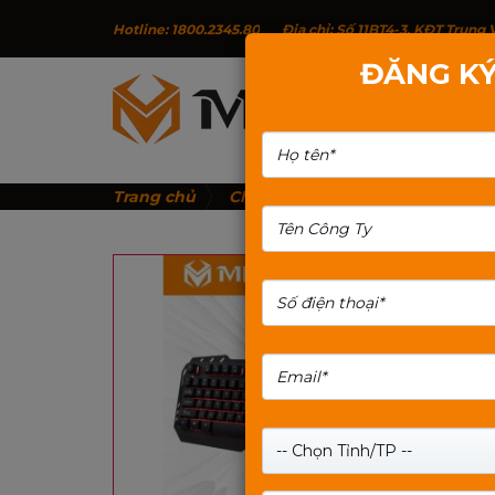
Hotline: 1800.2345.80
Địa chỉ: Số 11BT4-3, KĐT Trun
ĐĂNG KÝ
G
Trang chủ
Chuột & Bàn phím Mixie
Bàn 
-- Chọn Tỉnh/TP --