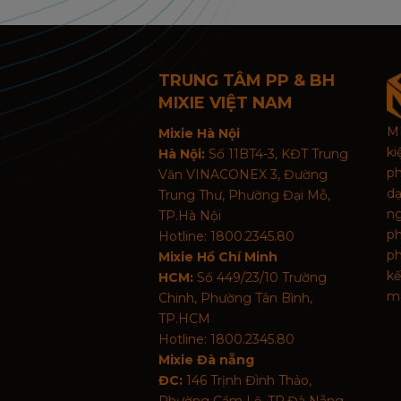
TRUNG TÂM PP & BH
MIXIE VIỆT NAM
MI
Mixie Hà Nội
k
Hà Nội:
Số 11BT4-3, KĐT Trung
p
Văn VINACONEX 3, Đường
d
Trung Thư, Phường Đại Mỗ,
n
TP.Hà Nội
p
Hotline: 1800.2345.80
ph
Mixie Hồ Chí Minh
kế
HCM:
Số 449/23/10 Trường
➟ MIXIE là thương hiệu Bàn Phím, Chuột
mã
Chinh, Phường Tân Bình,
Lan 🇹🇭Với 12 Giải Thưởng Chất Lượng 
TP.HCM
➟ MIXIE bền bỉ với thương hiệu gần 20 năm 
Hotline: 1800.2345.80
Mixie Đà nẵng
MIXIE thuộc công ty MISHEN Electronic th
ĐC:
146 Trịnh Đình Thảo,
phụ kiện máy tính chuyên nghiệp, có trụ sở