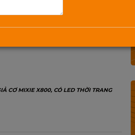
Mua Ngay
1800.2345.80
Danh mục:
Chuột & Bàn phím Mixie
Từ khóa:
Bàn phím game
,
bàn phím giả cơ
,
bàn
phím mixie x800
,
bàn phím kim loại
,
bàn phím chất
lượng
,
bàn phím chính hãng
,
Ả CƠ MIXIE X800, CÓ LED THỜI TRANG