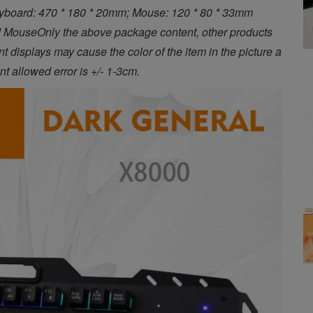
Keyboard: 470 * 180 * 20mm; Mouse: 120 * 80 * 33mm 
 MouseOnly the above package content, other products 
t displays may cause the color of the item in the picture a 
nt allowed error is +/- 1-3cm.