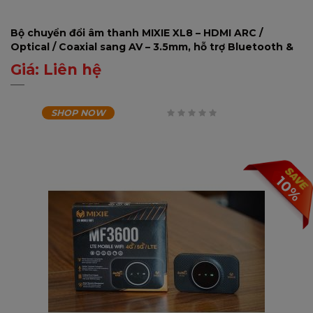
Bộ chuyển đổi âm thanh MIXIE XL8 – HDMI ARC /
Optical / Coaxial sang AV – 3.5mm, hỗ trợ Bluetooth &
USB
Giá:
Liên hệ
0
₫
SHOP NOW
0
trên
5
10%