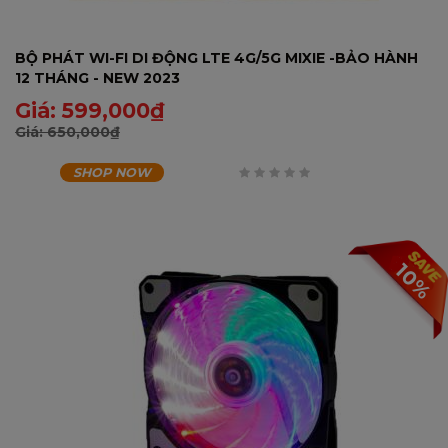
BỘ PHÁT WI-FI DI ĐỘNG LTE 4G/5G MIXIE -BẢO HÀNH
12 THÁNG - NEW 2023
Giá:
599,000
₫
Giá:
650,000
₫
SHOP NOW
0
trên
5
10%