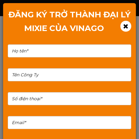
Hotline: 1800.2345.80
ĐĂNG KÝ TRỞ THÀNH ĐẠI LÝ
MIXIE CỦA VINAGO