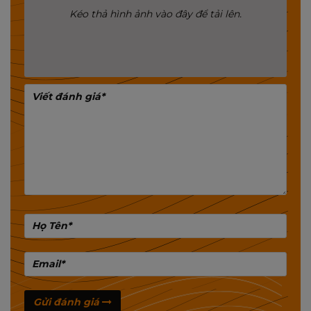
Kéo thả hình ảnh vào đây để tải lên.
nhiều dải tầng
-4 cổng kết nối 1 cổng WAN và 3 cổng LAN được
dùng trong việc kết nối bằng dây. Bạn có thể kết nối
với nhiều thiết bị có hỗ trợ cổng LAN như máy tính
ko kết nối cổng LAN, camera mà không cẩn phải
mua thiết bị thu wifi
-Khả năng phát sóng mạnh mẽ lên đến 200m, dễ
dàng lắp đặt và sử dụng phù hợp cho các hộ gia
đình hay lắp đặt trên các phương tiện giao thông
như ô tô, xe khách, xe du lịch.
Gửi đánh giá