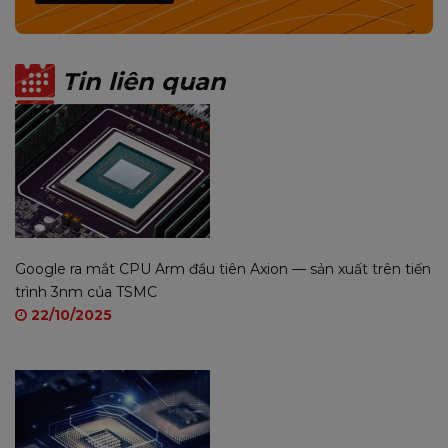
Tin liên quan
Google ra mắt CPU Arm đầu tiên Axion — sản xuất trên tiến
BỘ SẢN PHẨM VÀ BẢO HÀNH
trình 3nm của TSMC
22/10/2025
Thiết bị MIXIE-LTE
Adapter DC5.0*2.1MM
Dây cáp LAN
Sách hướng dẫn
Bộ dụng cụ lắp sim