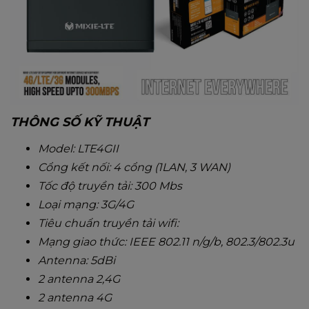
THÔNG SỐ KỸ THUẬT
Model: LTE4GII
Cổng kết nối: 4 cổng (1LAN, 3 WAN)
Tốc độ truyền tải: 300 Mbs
Loại mạng: 3G/4G
Tiêu chuẩn truyền tải wifi:
Mạng giao thức: IEEE 802.11 n/g/b, 802.3/802.3u
Antenna: 5dBi
2 antenna 2,4G
2 antenna 4G