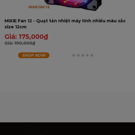
MIXIE Fan 12 - Quạt tản nhiệt máy tính nhiều màu sắc
size 12cm
Giá:
175,000
₫
Giá:
190,000
₫
SHOP NOW
0
trên
5