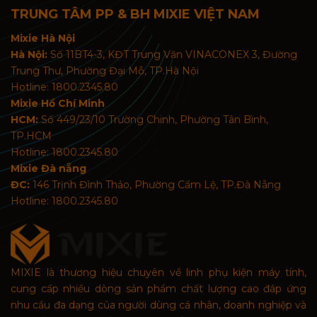
TRUNG TÂM PP & BH MIXIE VIỆT NAM
Mixie Hà Nội
Hà Nội:
Số 11BT4-3, KĐT Trung Văn VINACONEX 3, Đường
Trung Thư, Phường Đại Mỗ, TP.Hà Nội
Hotline: 1800.2345.80
Mixie Hồ Chí Minh
HCM:
Số 449/23/10 Trường Chinh, Phường Tân Bình,
TP.HCM
Hotline: 1800.2345.80
Mixie Đà nẵng
ĐC:
146 Trịnh Đình Thảo, Phường Cẩm Lệ, TP.Đà Nẵng
Hotline: 1800.2345.80
MIXIE là thương hiệu chuyên về linh phụ kiện máy tính,
cung cấp nhiều dòng sản phẩm chất lượng cao đáp ứng
nhu cầu đa dạng của người dùng cá nhân, doanh nghiệp và