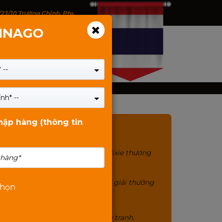
/23/10 Trường Chinh, Phường Tân Bình, TP.HCM - 146 Trịnh Đình Thảo, P
VINAGO
 --
nh* --
nhập hàng (thông tin
MIXIE
Sản phẩm chính hãng Mixie thương
hiệu gần 20 năm.
Chất lượng tuyệt đối 12 giải thưởng
chọn
quốc tế.
Cam kết giá bán cạnh tranh.