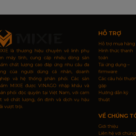
HỖ TRỢ
Hỗ trợ mua hàng
XIE là thương hiệu chuyên về linh phụ
Hình thức thanh
iện máy tính, cung cấp nhiều dòng sản
toán
hẩm chất lượng cao đáp ứng nhu cầu đa
Tải ứng dụng –
ạng của người dùng cá nhân, doanh
firmware
ghiệp và hệ thống phân phối. Các sản
Các câu hỏi thườ
hẩm MIXIE được VINAGO nhập khẩu và
gặp
ân phối độc quyền tại Việt Nam, với cam
Hướng dẫn kỹ
t về chất lượng, ổn định và dịch vụ hậu
thuật
i vượt trội.
VỀ CHÚNG T
Giới thiệu
Liên hệ với chúng