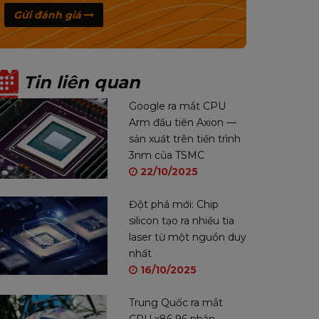
Gửi đánh giá
Tin liên quan
Google ra mắt CPU
Arm đầu tiên Axion —
sản xuất trên tiến trình
3nm của TSMC
22/10/2025
Đột phá mới: Chip
silicon tạo ra nhiều tia
laser từ một nguồn duy
nhất
16/10/2025
Trung Quốc ra mắt