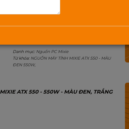
thống của mình. Với chất lượng sản xuất cao cấp
và kỹ thuật tiên tiến, sản phẩm này hứa hẹn mang
đến nguồn điện ổn định và an toàn cho các linh
kiện máy tính.
Mua Ngay
1800.2345.80
Danh mục:
Nguồn PC Mixie
Từ khóa:
NGUỒN MÁY TÍNH MIXIE ATX 550 - MÀU
ĐEN 550W
,
IXIE ATX 550 - 550W - MÀU ĐEN, TRẮNG