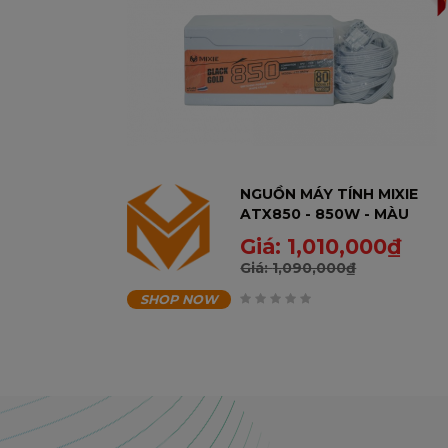
NGUỒN MÁY TÍNH MIXIE
ATX850 - 850W - MÀU
TRẮNG - BH 36T
Giá:
1,010,000
₫
Giá:
1,090,000
₫
SHOP NOW
0
trên
5