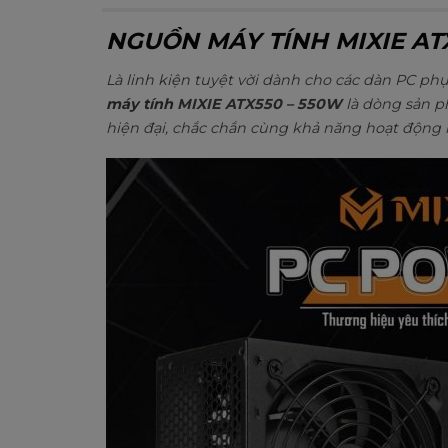
NGUỒN MÁY TÍNH MIXIE AT
Là
linh kiện
tuyệt vời dành cho các dàn PC phụ
máy tính
MIXIE ATX550 – 550W
là dòng sản p
hiện đại, chắc chắn cùng khả năng hoạt động