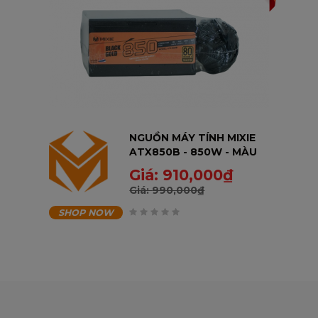
NGUỒN MÁY TÍNH MIXIE
ATX850B - 850W - MÀU
ĐEN - BH 36T
Giá:
910,000
₫
Giá:
990,000
₫
SHOP NOW
0
trên
5