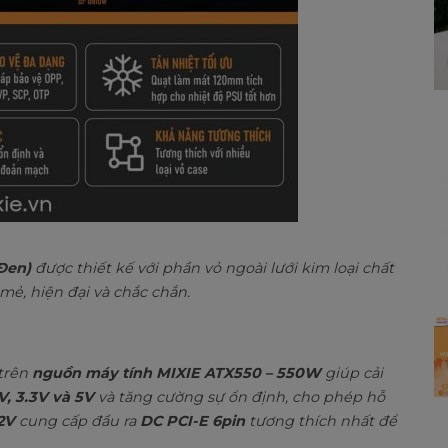
Đen)
được thiết kế với phần vỏ ngoài lưới kim loại chất
ẻ, hiện đại và chắc chắn.
 trên
nguồn máy tính MIXIE ATX550 – 550W
giúp cải
V, 3.3V và 5V
và tăng cường sự ổn định, cho phép hỗ
12V
cung cấp đầu ra
DC PCI-E 6pin
tương thích nhất để