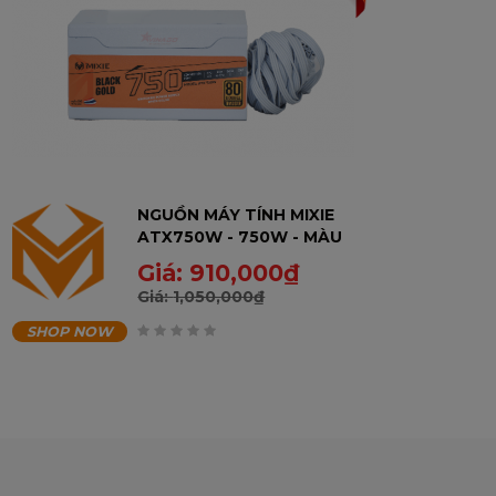
NGUỒN MÁY TÍNH MIXIE
ATX750W - 750W - MÀU
TRẮNG - BH 36T
Giá:
910,000
₫
Giá:
1,050,000
₫
SHOP NOW
0
trên
5