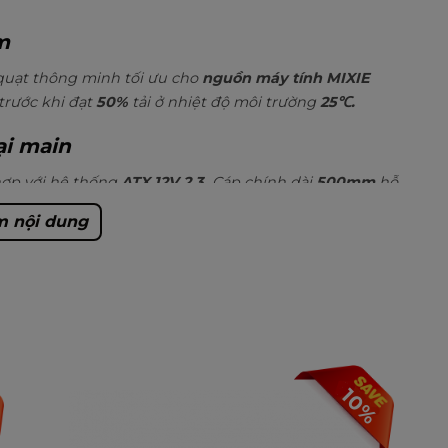
m
 quạt thông minh tối ưu cho
nguồn máy tính MIXIE
trước khi đạt
50%
tải ở nhiệt độ môi trường
25
℃.
ại main
hợp với hệ thống
ATX 12V 2.3.
Cáp chính dài
500mm
hỗ
U 4+4pin
dài
650mm
thích hợp mọi loại main.
 nội dung
 máy tính MIXIE ATX550 – 550W
tính MIXIE ATX550 – 550W
tương thích với các bộ vi xử
10%