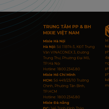
TRUNG TÂM PP & BH
MIXIE VIỆT NAM
MI
Mixie Hà Nội
k
Hà Nội:
Số 11BT4-3, KĐT Trung
p
Văn VINACONEX 3, Đường
d
Trung Thư, Phường Đại Mỗ,
n
TP.Hà Nội
p
Hotline: 1800.2345.80
ph
Mixie Hồ Chí Minh
kế
HCM:
Số 449/23/10 Trường
mã
Chinh, Phường Tân Bình,
TP.HCM
Hotline: 1800.2345.80
Mixie Đà nẵng
ĐC:
146 Trịnh Đình Thảo,