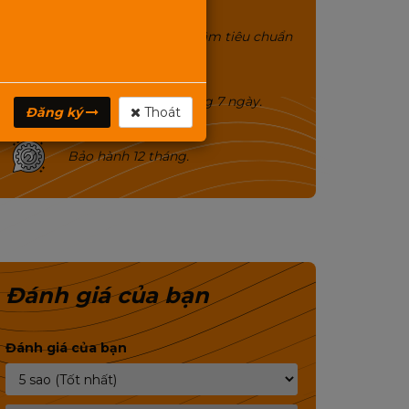
Công suất uy lực, chất âm tiêu chuẩn
hoàng gia.
Đổi trả miễn phí trong 7 ngày.
Đăng ký
Thoát
Bảo hành 12 tháng.
Đánh giá của bạn
Đánh giá của bạn