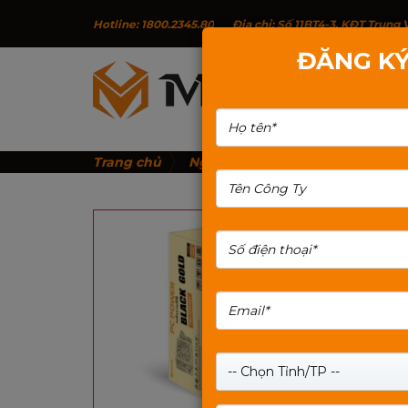
Hotline: 1800.2345.80
Địa chỉ: Số 11BT4-3, KĐT Trun
ĐĂNG KÝ
G
Trang chủ
Nguồn PC Mixie
NGUỒN MÁY T
-- Chọn Tỉnh/TP --