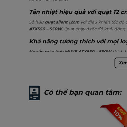
Tản nhiệt hiệu quả với quạt 12 c
Sở hữu
quạt
silent 12cm
với điều khiển tốc độ
ATX550 – 550W
. Quạt chạy ở tốc độ khởi động 
Khả năng tương thích với mọi lo
Nguồn máy tính MIXIE ATX550 – 550W
thích 
trợ case cao cấp với PSU gắn phía dưới.
Cáp CP
Xem
Tiết kiệm điện năng trên nguồn
Chế độ tiết kiệm điện
C6 / C7
trên
nguồn máy 
lý mới nhất của
Intel kể từ thế hệ thứ 4.
Có thể bạn quan tâm:
10%