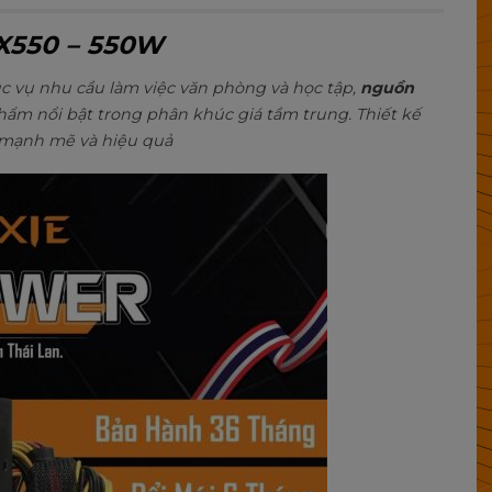
X550 – 550W
c vụ nhu cầu làm việc văn phòng và học tập,
nguồn
hẩm nổi bật trong phân khúc giá tầm trung. Thiết kế
 mạnh mẽ và hiệu quả