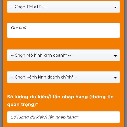
-- Chọn Tỉnh/TP --
Bàn phím MIXIE X6 - mẫu mới 2020 bán chạy tại Thái
Lan
-- Chọn Mô hình kinh doanh* --
Giá:
180,000
₫
Giá:
210,000
₫
-- Chọn Kênh kinh doanh chính* --
SHOP NOW
0
trên
Số lượng dự kiến/1 lần nhập hàng (thông tin
5
quan trọng)*
Xem tiếp