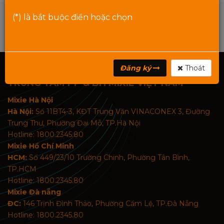
(*) là bắt buộc điền hoặc chọn
Đăng ký
Thoát
TRUNG TÂM PP & BH MIXIE VIỆT NAM
Mixie Hà Nội
Hà Nội:
Số 11BT4-3, KĐT Trung Văn VINACONEX 3, Đường
Trung Thư, Phường Đại Mỗ, TP.Hà Nội
Hotline: 1800.2345.80
Mixie Hồ Chí Minh
HCM:
Số 449/23/10 Trường Chinh, Phường Tân Bình,
TP.HCM
Hotline: 1800.2345.80
Mixie Đà nẵng
ĐC:
146 Trịnh Đình Thảo, Phường Cẩm Lệ, TP.Đà Nẵng
Hotline: 1800.2345.80