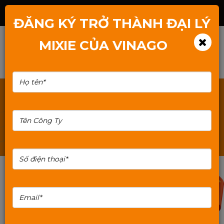
Hotline: 1800.2345.80
ĐĂNG KÝ TRỞ THÀNH ĐẠI LÝ
MIXIE CỦA VINAGO
TÌM KIẾM: BAN-PHIM-MIXIE-X6
10%