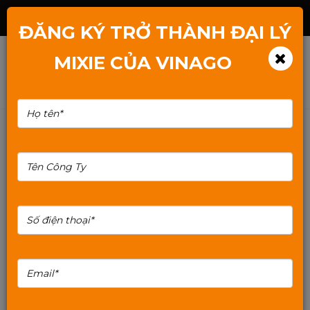
Hotline: 1800.2345.80
ĐĂNG KÝ TRỞ THÀNH ĐẠI LÝ
MIXIE CỦA VINAGO