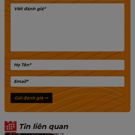
máy tính chuyên nghiệp, có trụ sở tại Thái Lan và
Trung Quốc.
➟ 12 Giải Thưởng Chất Lượng Quốc Tế
Với gần 20 năm hoạt động trên thị trường, MIXIE đã
giành được 12 giải thưởng chất lượng, chứng nhận
quốc tế, giải thiết kế và người tiêu dùng bình chọn
tại Thái Lan, Trung Quốc và Thế Giới.
➟ Bán Chạy Số 01 Tại Thái Lan
MIXIE được phân phối rộng rãi tại nhiều thị trường
Mỹ, Thái Lan, Trung Quốc, Philippin, Malaysia,
Singapore, Ấn Độ… và gặt hái thành công nhất tại
Gửi đánh giá
thị trường Thái Lan
➟ Chính sách bảo hành 5 Sao
MIXIE cam kết sản phẩm chất lượng, bền bỉ. Các
Tin liên quan
sản phẩm được bảo hành 12 tháng.