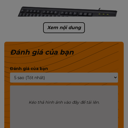
Xem nội dung
Đánh giá của bạn
Đánh giá của bạn
➟ MIXIE là thương hiệu Bàn Phím, Chuột Máy Tính
Chuyên Dụng Bán Chạy Số 01 Tại Thái Lan 🇹🇭Với
12 Giải Thưởng Chất Lượng Quốc Tế🇹🇭
➟ MIXIE bền bỉ với thương hiệu gần 20 năm trên thị
Kéo thả hình ảnh vào đây để tải lên.
trường máy tính.
MIXIE thuộc công ty MISHEN Electronic thành lập
từ 2002, đây là công ty chuyên sản xuất phụ kiện