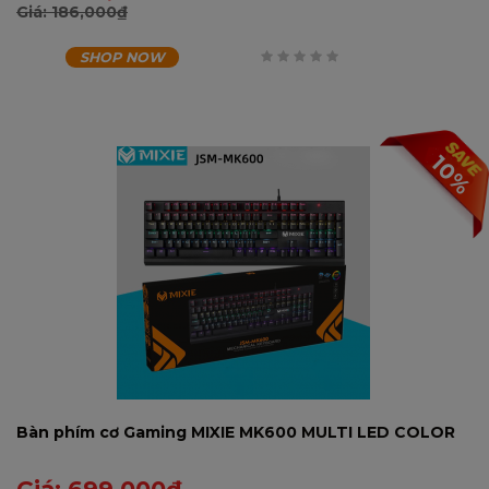
Giá:
186,000
₫
SHOP NOW
0
trên
5
10%
Bàn phím cơ Gaming MIXIE MK600 MULTI LED COLOR