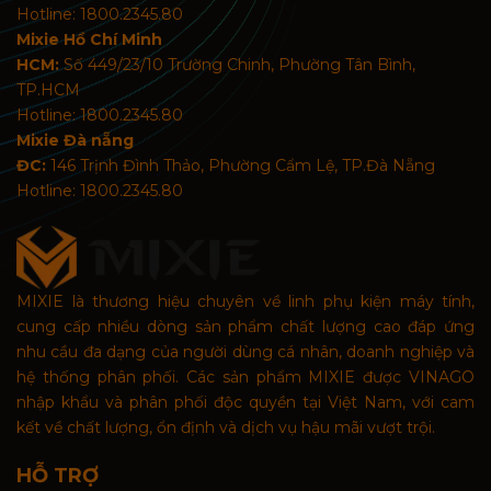
Hotline: 1800.2345.80
Mixie Hồ Chí Minh
HCM:
Số 449/23/10 Trường Chinh, Phường Tân Bình,
TP.HCM
Hotline: 1800.2345.80
Mixie Đà nẵng
ĐC:
146 Trịnh Đình Thảo, Phường Cẩm Lệ, TP.Đà Nẵng
Hotline: 1800.2345.80
MIXIE là thương hiệu chuyên về linh phụ kiện máy tính,
cung cấp nhiều dòng sản phẩm chất lượng cao đáp ứng
nhu cầu đa dạng của người dùng cá nhân, doanh nghiệp và
hệ thống phân phối. Các sản phẩm MIXIE được VINAGO
nhập khẩu và phân phối độc quyền tại Việt Nam, với cam
kết về chất lượng, ổn định và dịch vụ hậu mãi vượt trội.
HỖ TRỢ