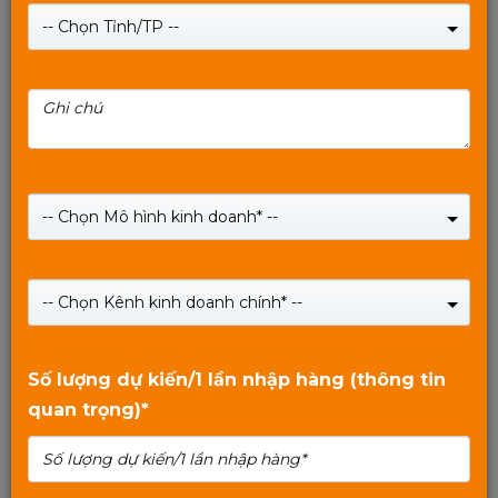
-- Chọn Tỉnh/TP --
Bàn phím MIXIE X6 - mẫu mới 2020 bán chạy tại
Thái Lan
-- Chọn Mô hình kinh doanh* --
(Xem 0 đánh giá)
0
Giá:
180,000
₫
trên
-- Chọn Kênh kinh doanh chính* --
Giá:
210,000
₫
5
Bàn phím MIXIE X6 - mẫu mới 2020 bán chạy tại Thái Lan
Số lượng dự kiến/1 lần nhập hàng (thông tin
Mua Ngay
quan trọng)*
GỌI
HOTLINE