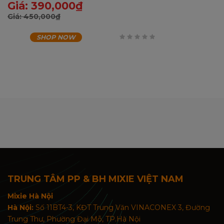
Giá:
390,000
₫
Giá:
450,000
₫
SHOP NOW
0
trên
5
TRUNG TÂM PP & BH MIXIE VIỆT NAM
Mixie Hà Nội
Hà Nội:
Số 11BT4-3, KĐT Trung Văn VINACONEX 3, Đường
Trung Thư, Phường Đại Mỗ, TP.Hà Nội