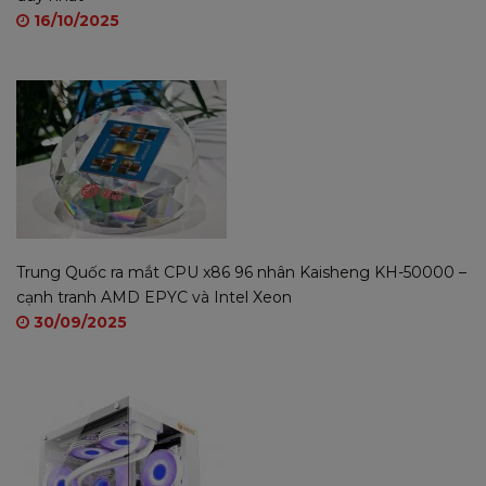
16/10/2025
sách chiết khấu đại lý tốt nhất trong tháng 07 2020.
Hoặc đăng ký làm đại lý tại link
sau:
https://bit.ly/dangkymixie2020
Trung Quốc ra mắt CPU x86 96 nhân Kaisheng KH-50000 –
cạnh tranh AMD EPYC và Intel Xeon
30/09/2025