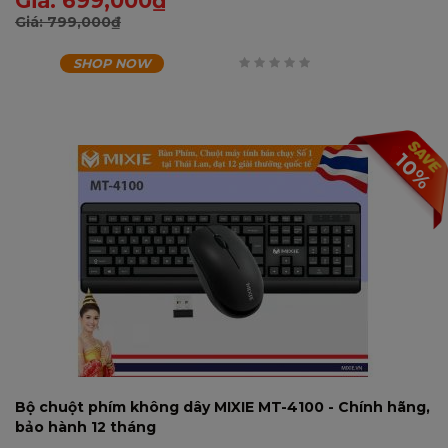
Giá:
699,000
₫
Giá:
799,000
₫
SHOP NOW
0
trên
5
10%
Bộ chuột phím không dây MIXIE MT-4100 - Chính hãng,
bảo hành 12 tháng