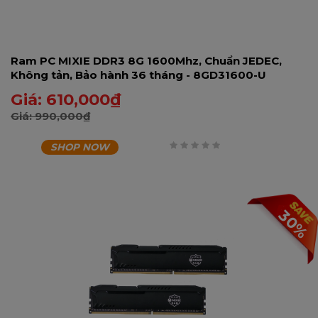
Ram PC MIXIE DDR3 8G 1600Mhz, Chuẩn JEDEC,
Không tản, Bảo hành 36 tháng - 8GD31600-U
Giá:
610,000
₫
Giá:
990,000
₫
SHOP NOW
0
trên
5
30%