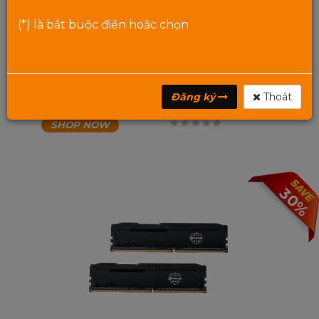
(*) là bắt buộc điền hoặc chọn
Bộ chuyển đổi âm thanh MIXIE XL8 – HDMI ARC /
Optical / Coaxial sang AV – 3.5mm, hỗ trợ Bluetooth
& USB
Giá:
Liên hệ
0
₫
Đăng ký
Thoát
SHOP NOW
0
trên
5
30%