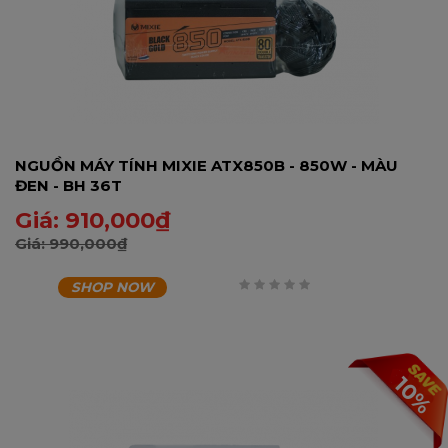
NGUỒN MÁY TÍNH MIXIE ATX850B - 850W - MÀU
ĐEN - BH 36T
Giá:
910,000
₫
Giá:
990,000
₫
SHOP NOW
0
trên
5
10%