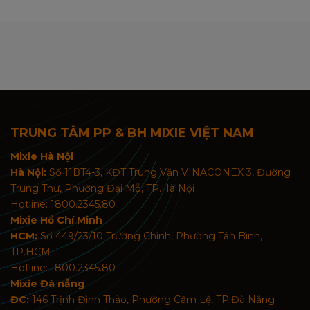
TRUNG TÂM PP & BH MIXIE VIỆT NAM
Mixie Hà Nội
Hà Nội:
Số 11BT4-3, KĐT Trung Văn VINACONEX 3, Đường
Trung Thư, Phường Đại Mỗ, TP.Hà Nội
Hotline: 1800.2345.80
Mixie Hồ Chí Minh
HCM:
Số 449/23/10 Trường Chinh, Phường Tân Bình,
TP.HCM
Hotline: 1800.2345.80
Mixie Đà nẵng
ĐC:
146 Trịnh Đình Thảo, Phường Cẩm Lệ, TP.Đà Nẵng