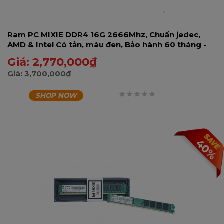
Ram PC MIXIE DDR4 16G 2666Mhz, Chuẩn jedec,
AMD & Intel Có tản, màu đen, Bảo hành 60 tháng -
16GD2666RA-U
Giá:
2,770,000
₫
Giá:
3,700,000
₫
SHOP NOW
0
trên
5
40%