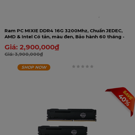
Ram PC MIXIE DDR4 16G 3200Mhz, Chuẩn JEDEC,
AMD & Intel Có tản, màu đen, Bảo hành 60 tháng -
16GD43200RA-U
Giá:
2,900,000
₫
Giá:
3,900,000
₫
SHOP NOW
0
trên
5
40%