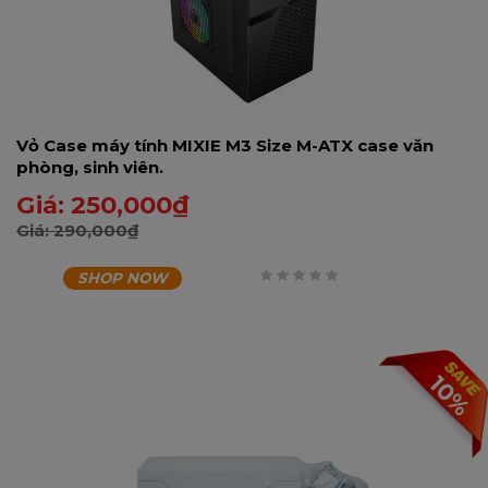
Vỏ Case máy tính MIXIE M3 Size M-ATX case văn
phòng, sinh viên.
Giá:
250,000
₫
Giá:
290,000
₫
SHOP NOW
0
trên
5
10%