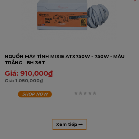
NGUỒN MÁY TÍNH MIXIE ATX750W - 750W - MÀU
TRẮNG - BH 36T
Giá:
910,000
₫
Giá:
1,050,000
₫
SHOP NOW
0
trên
5
Xem tiếp