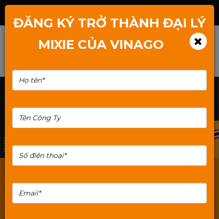
Hotline: 1800.2345.80
ĐĂNG KÝ TRỞ THÀNH ĐẠI LÝ
MIXIE CỦA VINAGO
Vỏ case Mixie
Nguồn PC Mixie
Main Mixie