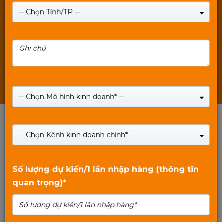
Chuột & Bàn phím Mixie
-- Chọn Tỉnh/TP --
Ram Mixie
POE & Thiết bị mạng Mixie
Thẻ nhớ & USB Mixie
Các sản phẩm khác Mixie
-- Chọn Mô hình kinh doanh* --
-- Chọn Kênh kinh doanh chính* --
Số lượng dự kiến/1 lần nhập hàng (thông tin
quan trọng)*