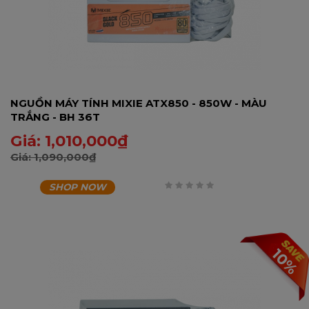
NGUỒN MÁY TÍNH MIXIE ATX850 - 850W - MÀU
TRẮNG - BH 36T
Giá:
1,010,000
₫
Giá:
1,090,000
₫
SHOP NOW
0
trên
5
10%