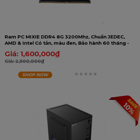
Ram PC MIXIE DDR4 8G 3200Mhz, Chuẩn JEDEC,
AMD & Intel Có tản, màu đen, Bảo hành 60 tháng -
8GD43200RA-U
Giá:
1,600,000
₫
Giá:
2,500,000
₫
SHOP NOW
0
trên
5
10%