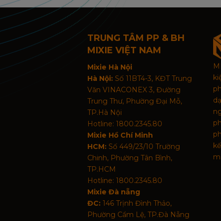
TRUNG TÂM PP & BH
MIXIE VIỆT NAM
MI
Mixie Hà Nội
k
Hà Nội:
Số 11BT4-3, KĐT Trung
p
Văn VINACONEX 3, Đường
d
Trung Thư, Phường Đại Mỗ,
n
TP.Hà Nội
p
Hotline: 1800.2345.80
ph
Mixie Hồ Chí Minh
kế
HCM:
Số 449/23/10 Trường
mã
Chinh, Phường Tân Bình,
TP.HCM
Hotline: 1800.2345.80
Mixie Đà nẵng
ĐC:
146 Trịnh Đình Thảo,
Phường Cẩm Lệ, TP.Đà Nẵng