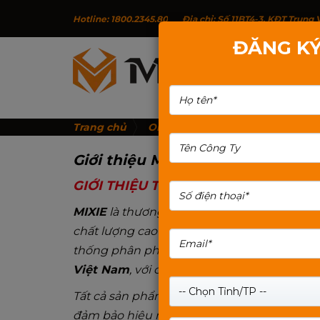
Hotline: 1800.2345.80
Địa chỉ: Số 11BT4-3, KĐT Trun
ĐĂNG KÝ
G
Trang chủ
Orther
Giới thiệu MIXIE
Giới thiệu MIXIE
GIỚI THIỆU THƯƠNG HIỆU MIXIE
MIXIE
là thương hiệu chuyên về
linh phụ 
chất lượng cao đáp ứng nhu cầu đa dạng c
thống phân phối. Các sản phẩm MIXIE đư
Việt Nam
, với cam kết về chất lượng, ổn đị
-- Chọn Tỉnh/TP --
Tất cả sản phẩm MIXIE được
sản xuất tại 
đảm bảo hiệu năng bền bỉ và độ tin cậy cao