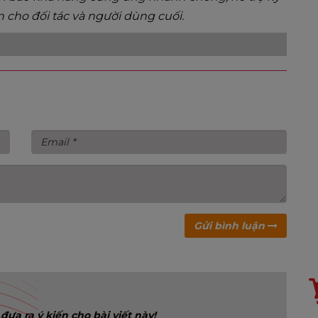
n cho đối tác và người dùng cuối.
,
Gửi bình luận
đưa ra ý kiến cho bài viết này!