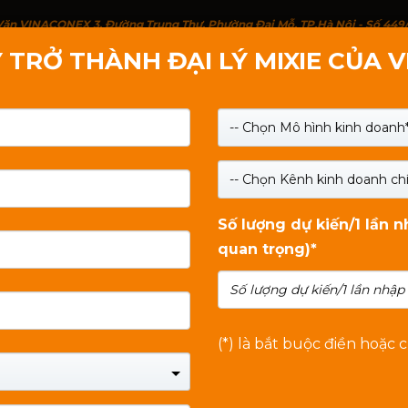
g Văn VINACONEX 3, Đường Trung Thư, Phường Đại Mỗ, TP.Hà Nội - Số 449
 TRỞ THÀNH ĐẠI LÝ MIXIE CỦA 
IỚI THIỆU
SẢN PHẨM
LIÊN HỆ
TIN TỨC
-- Chọn Mô hình kinh doanh*
-- Chọn Kênh kinh doanh chí
Số lượng dự kiến/1 lần 
quan trọng)*
kiện máy tính
, cung cấp nhiều dòng sản phẩm
ủa người dùng cá nhân, doanh nghiệp và hệ
ợc VINAGO
nhập khẩu và phân phối độc quyền tại
nh và dịch vụ hậu mãi vượt trội.
(*) là bắt buộc điền hoặc 
Trung Quốc
theo tiêu chuẩn kỹ thuật nghiêm ngặt,
 trong quá trình sử dụng.