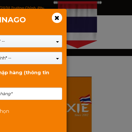
/23/10 Trường Chinh, Phường Tân Bình, TP.HCM - 146 Trịnh Đình Thảo, P
VINAGO
 --
nh* --
Tin Liên Quan
nhập hàng (thông tin
chọn