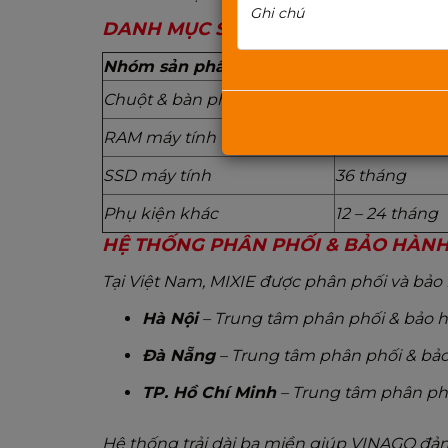
DANH MỤC SẢN PHẨM & THỜI GIAN
Nhóm sản phẩm
Thời gian bả
Chuột & bàn phím máy tính
24 tháng
RAM máy tính
60 tháng
SSD máy tính
36 tháng
Phụ kiện khác
12 – 24 tháng
HỆ THỐNG PHÂN PHỐI & BẢO HÀN
Tại Việt Nam, MIXIE được phân phối và bảo
Hà Nội
– Trung tâm phân phối & bảo 
Đà Nẵng
– Trung tâm phân phối & bả
TP. Hồ Chí Minh
– Trung tâm phân ph
Hệ thống trải dài ba miền giúp VINAGO đả