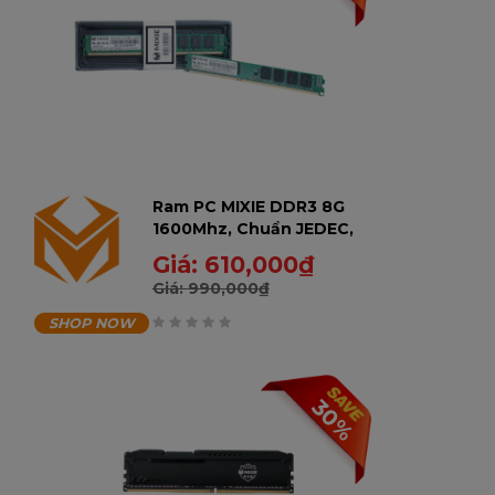
Ram PC MIXIE DDR3 8G
1600Mhz, Chuẩn JEDEC,
Không tản, Bảo hành
Giá:
610,000
₫
36 tháng - 8GD31600-U
Giá:
990,000
₫
SHOP NOW
0
trên
30%
5