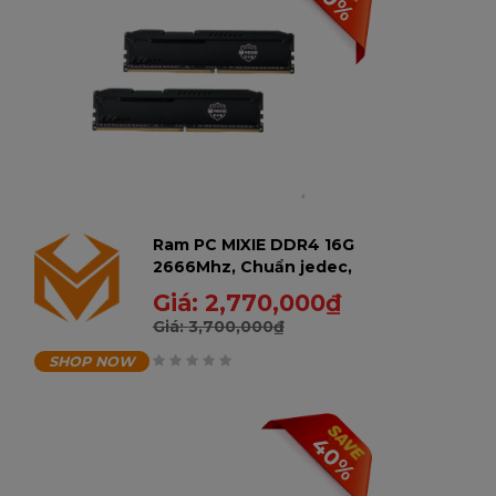
30%
Ram PC MIXIE DDR4 16G
2666Mhz, Chuẩn jedec,
AMD & Intel Có tản,
Giá:
2,770,000
₫
màu đen, Bảo hành 60
Giá:
3,700,000
₫
tháng - 16GD2666RA-U
SHOP NOW
0
trên
40%
5