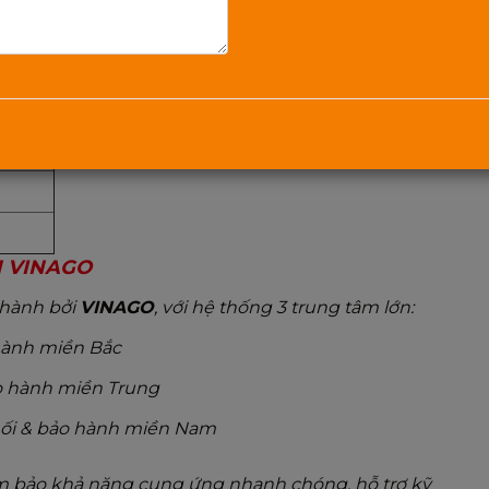
 BẢO HÀNH
o hành
H VINAGO
 hành bởi
VINAGO
, với hệ thống 3 trung tâm lớn:
hành miền Bắc
o hành miền Trung
ối & bảo hành miền Nam
m bảo khả năng cung ứng nhanh chóng, hỗ trợ kỹ