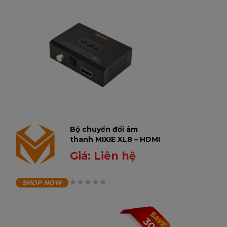
Bộ chuyển đổi âm
thanh MIXIE XL8 – HDMI
ARC / Optical / Coaxial
Giá:
Liên hệ
sang AV – 3.5mm, hỗ trợ
0
₫
Bluetooth & USB
SHOP NOW
0
trên
5